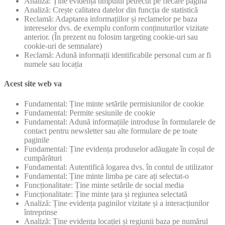
Analiză: Ține evidența timpului petrecut pe fiecare pagină
Analiză: Crește calitatea datelor din funcția de statistică
Reclamă: Adaptarea informațiilor și reclamelor pe baza
intereselor dvs. de exemplu conform conținuturilor vizitate
anterior. (În prezent nu folosim targeting cookie-uri sau
cookie-uri de semnalare)
Reclamă: Adună informații identificabile personal cum ar fi
numele sau locația
Acest site web va
Fundamental: Ține minte setările permisiunilor de cookie
Fundamental: Permite sesiunile de cookie
Fundamental: Adună informațiile introduse în formularele de
contact pentru newsletter sau alte formulare de pe toate
paginile
Fundamental: Ține evidența produselor adăugate în coșul de
cumpărături
Fundamental: Autentifică logarea dvs. în contul de utilizator
Fundamental: Ține minte limba pe care ați selectat-o
Funcționalitate: Ține minte setările de social media
Funcționalitate: Ține minte țara și regiunea selectată
Analiză: Ține evidența paginilor vizitate și a interacțiunilor
întreprinse
Analiză: Ține evidența locației și regiunii baza pe numărul