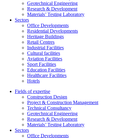
Geotechnical Engineering
Research & Development
Materials’ Testing Laboratory
Sectors
Office Developments
Residential Developments
Heritage Buildings
Retail Centres
Industrial Facilities
Cultural facilities
Aviation Facilities
Sport Facilities
Education Facilities
Healthcare Facilities
Hotels
Fields of expertise
Construction Design
Project & Construction Management
Technical Consultancy
Geotechnical Engineering
Research & Development
Materials’ Testing Laboratory
Sectors
Office Developments