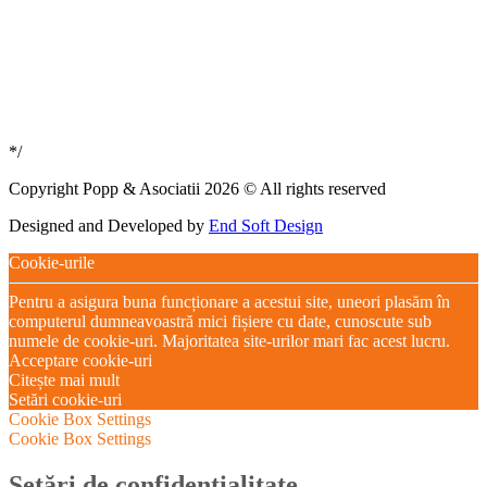
*/
Copyright Popp & Asociatii 2026 © All rights reserved
Designed and Developed by
End Soft Design
Cookie-urile
Pentru a asigura buna funcționare a acestui site, uneori plasăm în
computerul dumneavoastră mici fișiere cu date, cunoscute sub
numele de cookie-uri. Majoritatea site-urilor mari fac acest lucru.
Acceptare cookie-uri
Citește mai mult
Setări cookie-uri
Cookie Box Settings
Cookie Box Settings
Setări de confidențialitate