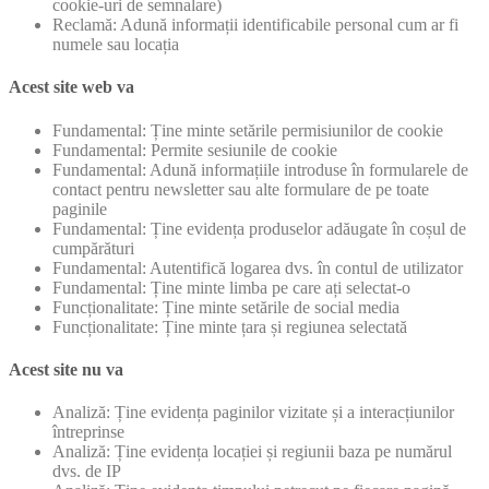
cookie-uri de semnalare)
Reclamă: Adună informații identificabile personal cum ar fi
numele sau locația
Acest site web va
Fundamental: Ține minte setările permisiunilor de cookie
Fundamental: Permite sesiunile de cookie
Fundamental: Adună informațiile introduse în formularele de
contact pentru newsletter sau alte formulare de pe toate
paginile
Fundamental: Ține evidența produselor adăugate în coșul de
cumpărături
Fundamental: Autentifică logarea dvs. în contul de utilizator
Fundamental: Ține minte limba pe care ați selectat-o
Funcționalitate: Ține minte setările de social media
Funcționalitate: Ține minte țara și regiunea selectată
Acest site nu va
Analiză: Ține evidența paginilor vizitate și a interacțiunilor
întreprinse
Analiză: Ține evidența locației și regiunii baza pe numărul
dvs. de IP