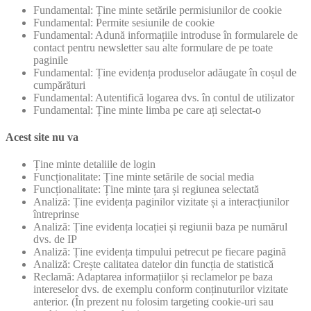
Fundamental: Ține minte setările permisiunilor de cookie
Fundamental: Permite sesiunile de cookie
Fundamental: Adună informațiile introduse în formularele de
contact pentru newsletter sau alte formulare de pe toate
paginile
Fundamental: Ține evidența produselor adăugate în coșul de
cumpărături
Fundamental: Autentifică logarea dvs. în contul de utilizator
Fundamental: Ține minte limba pe care ați selectat-o
Acest site nu va
Ține minte detaliile de login
Funcționalitate: Ține minte setările de social media
Funcționalitate: Ține minte țara și regiunea selectată
Analiză: Ține evidența paginilor vizitate și a interacțiunilor
întreprinse
Analiză: Ține evidența locației și regiunii baza pe numărul
dvs. de IP
Analiză: Ține evidența timpului petrecut pe fiecare pagină
Analiză: Crește calitatea datelor din funcția de statistică
Reclamă: Adaptarea informațiilor și reclamelor pe baza
intereselor dvs. de exemplu conform conținuturilor vizitate
anterior. (În prezent nu folosim targeting cookie-uri sau