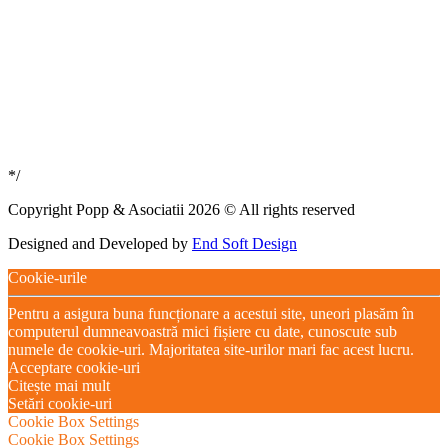
*/
Copyright Popp & Asociatii 2026 © All rights reserved
Designed and Developed by
End Soft Design
Cookie-urile
Pentru a asigura buna funcționare a acestui site, uneori plasăm în
computerul dumneavoastră mici fișiere cu date, cunoscute sub
numele de cookie-uri. Majoritatea site-urilor mari fac acest lucru.
Acceptare cookie-uri
Citește mai mult
Setări cookie-uri
Cookie Box Settings
Cookie Box Settings