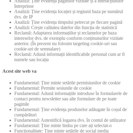
Analiză: Ține evidența paginilor vizitate și a interacțiunilor
întreprinse
Analiză: Ține evidența locației și regiunii baza pe numărul
dvs. de IP
Analiză: Ține evidența timpului petrecut pe fiecare pagină
Analiză: Crește calitatea datelor din funcția de statistică
Reclamă: Adaptarea informațiilor și reclamelor pe baza
intereselor dvs. de exemplu conform conținuturilor vizitate
anterior. (În prezent nu folosim targeting cookie-uri sau
cookie-uri de semnalare)
Reclamă: Adună informații identificabile personal cum ar fi
numele sau locația
Acest site web va
Fundamental: Ține minte setările permisiunilor de cookie
Fundamental: Permite sesiunile de cookie
Fundamental: Adună informațiile introduse în formularele de
contact pentru newsletter sau alte formulare de pe toate
paginile
Fundamental: Ține evidența produselor adăugate în coșul de
cumpărături
Fundamental: Autentifică logarea dvs. în contul de utilizator
Fundamental: Ține minte limba pe care ați selectat-o
Funcționalitate: Ține minte setările de social media