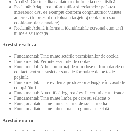
Analiză: Crește calitatea datelor din funcția de statistică
Reclamă: Adaptarea informațiilor și reclamelor pe baza
intereselor dvs. de exemplu conform conținuturilor vizitate
anterior. (În prezent nu folosim targeting cookie-uri sau
cookie-uri de semnalare)
Reclamă: Adună informații identificabile personal cum ar fi
numele sau locația
Acest site web va
Fundamental: Ține minte setările permisiunilor de cookie
Fundamental: Permite sesiunile de cookie
Fundamental: Adună informațiile introduse în formularele de
contact pentru newsletter sau alte formulare de pe toate
paginile
Fundamental: Ține evidența produselor adăugate în coșul de
cumpărături
Fundamental: Autentifică logarea dvs. în contul de utilizator
Fundamental: Ține minte limba pe care ați selectat-o
Funcționalitate: Ține minte setările de social media
Funcționalitate: Ține minte țara și regiunea selectată
Acest site nu va