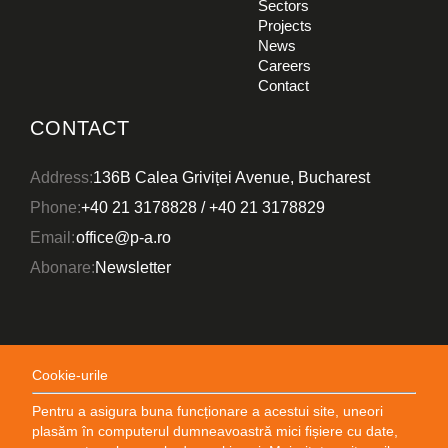
Sectors
Projects
News
Careers
Contact
CONTACT
EN
RO
Address:
136B Calea Griviței Avenue, Bucharest
FIELDS OF EXPERTISE
Phone:
+40 21 3178828
/
+40 21 3178829
SECTORS
Email:
office@p-a.ro
PROJECTS
Abonare:
Newsletter
WHO WE ARE
NEWS
Cookie-urile
CAREERS
Pentru a asigura buna funcționare a acestui site, uneori
CONTACT
plasăm în computerul dumneavoastră mici fișiere cu date,