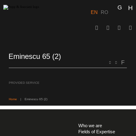
Skip
to
content
EN
RO
Eminescu 65 (2)
PROVIDED SERVICE
Home
|
Eminescu 65 (2)
Who we are
Fields of Expertise