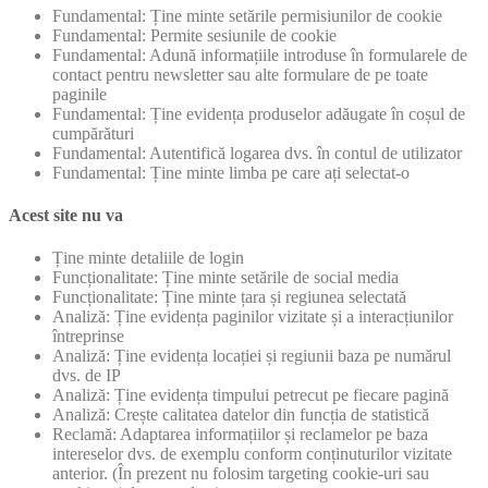
Fundamental: Ține minte setările permisiunilor de cookie
Fundamental: Permite sesiunile de cookie
Fundamental: Adună informațiile introduse în formularele de
contact pentru newsletter sau alte formulare de pe toate
paginile
Fundamental: Ține evidența produselor adăugate în coșul de
cumpărături
Fundamental: Autentifică logarea dvs. în contul de utilizator
Fundamental: Ține minte limba pe care ați selectat-o
Acest site nu va
Ține minte detaliile de login
Funcționalitate: Ține minte setările de social media
Funcționalitate: Ține minte țara și regiunea selectată
Analiză: Ține evidența paginilor vizitate și a interacțiunilor
întreprinse
Analiză: Ține evidența locației și regiunii baza pe numărul
dvs. de IP
Analiză: Ține evidența timpului petrecut pe fiecare pagină
Analiză: Crește calitatea datelor din funcția de statistică
Reclamă: Adaptarea informațiilor și reclamelor pe baza
intereselor dvs. de exemplu conform conținuturilor vizitate
anterior. (În prezent nu folosim targeting cookie-uri sau