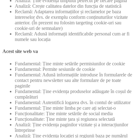
Analiză: Ține evidența timpului petrecut pe fiecare pagină
Analiză: Crește calitatea datelor din funcția de statistică
Reclamă: Adaptarea informațiilor și reclamelor pe baza
intereselor dvs. de exemplu conform conținuturilor vizitate
anterior. (În prezent nu folosim targeting cookie-uri sau
cookie-uri de semnalare)
Reclamă: Adună informații identificabile personal cum ar fi
numele sau locația
Acest site web va
Fundamental: Ține minte setările permisiunilor de cookie
Fundamental: Permite sesiunile de cookie
Fundamental: Adună informațiile introduse în formularele de
contact pentru newsletter sau alte formulare de pe toate
paginile
Fundamental: Ține evidența produselor adăugate în coșul de
cumpărături
Fundamental: Autentifică logarea dvs. în contul de utilizator
Fundamental: Ține minte limba pe care ați selectat-o
Funcționalitate: Ține minte setările de social media
Funcționalitate: Ține minte țara și regiunea selectată
Analiză: Ține evidența paginilor vizitate și a interacțiunilor
întreprinse
Analiză: Ține evidența locației și regiunii baza pe numărul