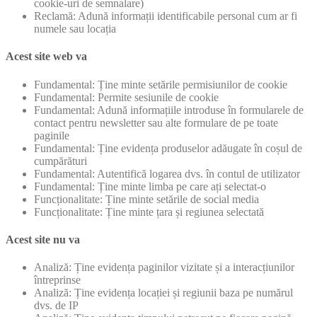
cookie-uri de semnalare)
Reclamă: Adună informații identificabile personal cum ar fi
numele sau locația
Acest site web va
Fundamental: Ține minte setările permisiunilor de cookie
Fundamental: Permite sesiunile de cookie
Fundamental: Adună informațiile introduse în formularele de
contact pentru newsletter sau alte formulare de pe toate
paginile
Fundamental: Ține evidența produselor adăugate în coșul de
cumpărături
Fundamental: Autentifică logarea dvs. în contul de utilizator
Fundamental: Ține minte limba pe care ați selectat-o
Funcționalitate: Ține minte setările de social media
Funcționalitate: Ține minte țara și regiunea selectată
Acest site nu va
Analiză: Ține evidența paginilor vizitate și a interacțiunilor
întreprinse
Analiză: Ține evidența locației și regiunii baza pe numărul
dvs. de IP