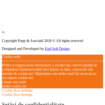
*/
Copyright Popp & Asociatii 2026 © All rights reserved
Designed and Developed by
End Soft Design
Cookie-urile
Pentru a asigura buna funcționare a acestui site, uneori plasăm în
computerul dumneavoastră mici fișiere cu date, cunoscute sub
numele de cookie-uri. Majoritatea site-urilor mari fac acest lucru.
Acceptare cookie-uri
Citește mai mult
Setări cookie-uri
Cookie Box Settings
Cookie Box Settings
Setări de confidențialitate