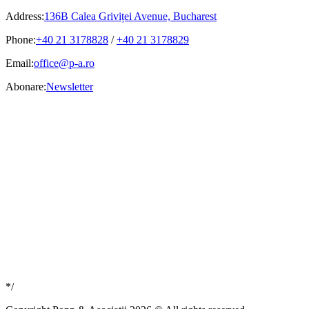
Address:
136B Calea Griviței Avenue, Bucharest
Phone:
+40 21 3178828
/
+40 21 3178829
Email:
office@p-a.ro
Abonare:
Newsletter
*/