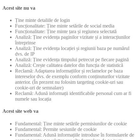
Acest site nu va
Ține minte detaliile de login
Funcționalitate: Ține minte setările de social media
Funcționalitate: Ține minte țara și regiunea selectată
Analiză: Ține evidența paginilor vizitate și a interacțiunilor
întreprinse
Analiză: Ține evidența locației și regiunii baza pe numărul
dvs. de IP
Analiză: Ține evidența timpului petrecut pe fiecare pagină
Analiză: Crește calitatea datelor din funcția de statistică
Reclamă: Adaptarea informațiilor și reclamelor pe baza
intereselor dvs. de exemplu conform conținuturilor vizitate
anterior. (În prezent nu folosim targeting cookie-uri sau
cookie-uri de semnalare)
Reclamă: Adună informații identificabile personal cum ar fi
numele sau locația
Acest site web va
Fundamental: Ține minte setările permisiunilor de cookie
Fundamental: Permite sesiunile de cookie
Fundamental: Adună informațiile introduse în formularele de