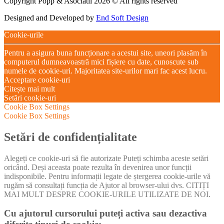
Copyright Popp & Asociatii 2026 © All rights reserved
Designed and Developed by
End Soft Design
Cookie-urile
Pentru a asigura buna funcționare a acestui site, uneori plasăm în
computerul dumneavoastră mici fișiere cu date, cunoscute sub
numele de cookie-uri. Majoritatea site-urilor mari fac acest lucru.
Acceptare cookie-uri
Citește mai mult
Setări cookie-uri
Cookie Box Settings
Cookie Box Settings
Setări de confidențialitate
Alegeți ce cookie-uri să fie autorizate Puteți schimba aceste setări
oricând. Deși aceasta poate rezulta în devenirea unor funcții
indisponibile. Pentru informații legate de ștergerea cookie-urile vă
rugăm să consultați funcția de Ajutor al browser-ului dvs. CITIȚI
MAI MULT DESPRE COOKIE-URILE UTILIZATE DE NOI.
Cu ajutorul cursorului puteți activa sau dezactiva