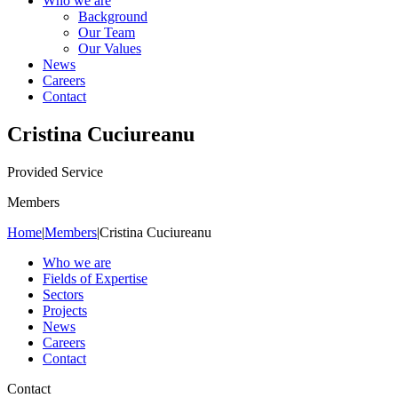
Who we are
Background
Our Team
Our Values
News
Careers
Contact
Cristina Cuciureanu
Provided Service
Members
Home
|
Members
|
Cristina Cuciureanu
Who we are
Fields of Expertise
Sectors
Projects
News
Careers
Contact
Contact