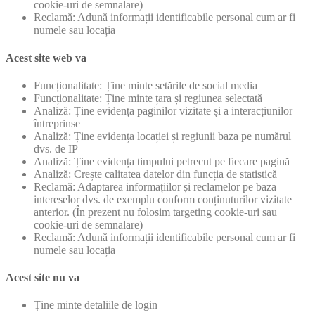
cookie-uri de semnalare)
Reclamă: Adună informații identificabile personal cum ar fi
numele sau locația
Acest site web va
Funcționalitate: Ține minte setările de social media
Funcționalitate: Ține minte țara și regiunea selectată
Analiză: Ține evidența paginilor vizitate și a interacțiunilor
întreprinse
Analiză: Ține evidența locației și regiunii baza pe numărul
dvs. de IP
Analiză: Ține evidența timpului petrecut pe fiecare pagină
Analiză: Crește calitatea datelor din funcția de statistică
Reclamă: Adaptarea informațiilor și reclamelor pe baza
intereselor dvs. de exemplu conform conținuturilor vizitate
anterior. (În prezent nu folosim targeting cookie-uri sau
cookie-uri de semnalare)
Reclamă: Adună informații identificabile personal cum ar fi
numele sau locația
Acest site nu va
Ține minte detaliile de login