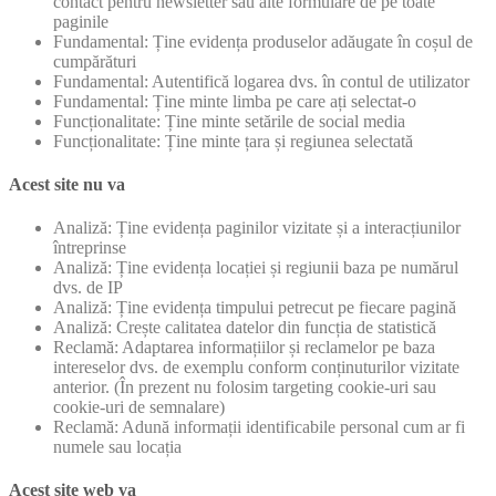
contact pentru newsletter sau alte formulare de pe toate
paginile
Fundamental: Ține evidența produselor adăugate în coșul de
cumpărături
Fundamental: Autentifică logarea dvs. în contul de utilizator
Fundamental: Ține minte limba pe care ați selectat-o
Funcționalitate: Ține minte setările de social media
Funcționalitate: Ține minte țara și regiunea selectată
Acest site nu va
Analiză: Ține evidența paginilor vizitate și a interacțiunilor
întreprinse
Analiză: Ține evidența locației și regiunii baza pe numărul
dvs. de IP
Analiză: Ține evidența timpului petrecut pe fiecare pagină
Analiză: Crește calitatea datelor din funcția de statistică
Reclamă: Adaptarea informațiilor și reclamelor pe baza
intereselor dvs. de exemplu conform conținuturilor vizitate
anterior. (În prezent nu folosim targeting cookie-uri sau
cookie-uri de semnalare)
Reclamă: Adună informații identificabile personal cum ar fi
numele sau locația
Acest site web va