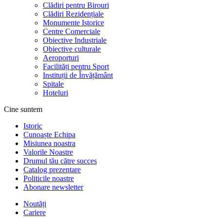
Clădiri pentru Birouri
Clădiri Rezidențiale
Monumente Istorice
Centre Comerciale
Obiective Industriale
Obiective culturale
Aeroporturi
Facilități pentru Sport
Instituții de Învățământ
Spitale
Hoteluri
Cine suntem
Istoric
Cunoaște Echipa
Misiunea noastra
Valorile Noastre
Drumul tău către succes
Catalog prezentare
Politicile noastre
Abonare newsletter
Noutăți
Cariere