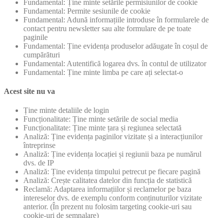
Fundamental: Ține minte setările permisiunilor de cookie
Fundamental: Permite sesiunile de cookie
Fundamental: Adună informațiile introduse în formularele de
contact pentru newsletter sau alte formulare de pe toate
paginile
Fundamental: Ține evidența produselor adăugate în coșul de
cumpărături
Fundamental: Autentifică logarea dvs. în contul de utilizator
Fundamental: Ține minte limba pe care ați selectat-o
Acest site nu va
Ține minte detaliile de login
Funcționalitate: Ține minte setările de social media
Funcționalitate: Ține minte țara și regiunea selectată
Analiză: Ține evidența paginilor vizitate și a interacțiunilor
întreprinse
Analiză: Ține evidența locației și regiunii baza pe numărul
dvs. de IP
Analiză: Ține evidența timpului petrecut pe fiecare pagină
Analiză: Crește calitatea datelor din funcția de statistică
Reclamă: Adaptarea informațiilor și reclamelor pe baza
intereselor dvs. de exemplu conform conținuturilor vizitate
anterior. (În prezent nu folosim targeting cookie-uri sau
cookie-uri de semnalare)