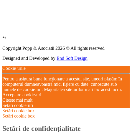
*/
Copyright Popp & Asociatii 2026 © All rights reserved
Designed and Developed by
End Soft Design
Cookie-urile
Pentru a asigura buna funcționare a acestui site, uneori plasăm în
computerul dumneavoastră mici fișiere cu date, cunoscute sub
numele de cookie-uri. Majoritatea site-urilor mari fac acest lucru.
Acceptare cookie-uri
Citește mai mult
Setări cookie-uri
Setări cookie box
Setări cookie box
Setări de confidențialitate