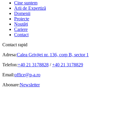
Cine suntem
Arii de Expertiză
Domenii
Proiecte
Noutăți
Cariere
Contact
Contact rapid
Adresa:
Calea Griviței nr. 136, corp B, sector 1
Telefon:
+40 21 3178828
/
+40 21 3178829
Email:
office@p-a.ro
Abonare:
Newsletter