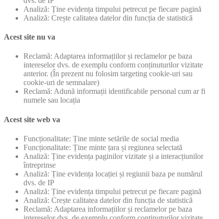
dvs. de IP
Analiză: Ține evidența timpului petrecut pe fiecare pagină
Analiză: Crește calitatea datelor din funcția de statistică
Acest site nu va
Reclamă: Adaptarea informațiilor și reclamelor pe baza
intereselor dvs. de exemplu conform conținuturilor vizitate
anterior. (În prezent nu folosim targeting cookie-uri sau
cookie-uri de semnalare)
Reclamă: Adună informații identificabile personal cum ar fi
numele sau locația
Acest site web va
Funcționalitate: Ține minte setările de social media
Funcționalitate: Ține minte țara și regiunea selectată
Analiză: Ține evidența paginilor vizitate și a interacțiunilor
întreprinse
Analiză: Ține evidența locației și regiunii baza pe numărul
dvs. de IP
Analiză: Ține evidența timpului petrecut pe fiecare pagină
Analiză: Crește calitatea datelor din funcția de statistică
Reclamă: Adaptarea informațiilor și reclamelor pe baza
intereselor dvs. de exemplu conform conținuturilor vizitate