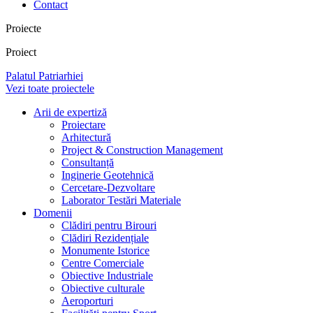
Contact
Proiecte
Proiect
Palatul Patriarhiei
Vezi toate proiectele
Arii de expertiză
Proiectare
Arhitectură
Project & Construction Management
Consultanță
Inginerie Geotehnică
Cercetare-Dezvoltare
Laborator Testări Materiale
Domenii
Clădiri pentru Birouri
Clădiri Rezidențiale
Monumente Istorice
Centre Comerciale
Obiective Industriale
Obiective culturale
Aeroporturi