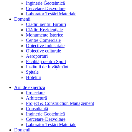
Inginerie Geotehnică
Cercetare-Dezvoltare
Laborator Testări Materiale
Domenii
Clădiri pentru Birouri
Clădiri Rezidențiale
Monumente Istorice
Centre Comerciale
Obiective Industriale
Obiective culturale
Aeroporturi
Facilități pentru Sport
Instituții de Învățământ
Spitale
Hoteluri
Arii de expertiză
Proiectare
Arhitectură
Project & Construction Management
Consultanță
Inginerie Geotehnică
Cercetare-Dezvoltare
Laborator Testări Materiale
Domenii