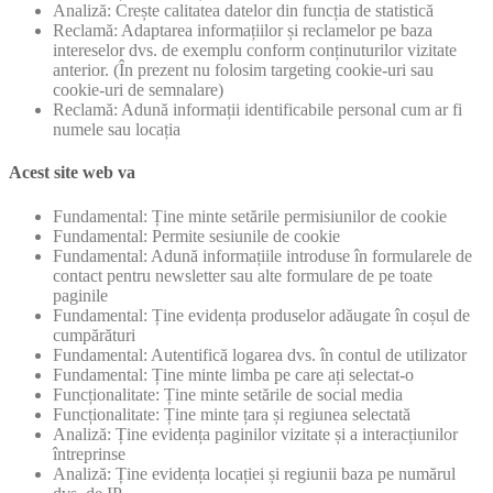
Analiză: Crește calitatea datelor din funcția de statistică
Reclamă: Adaptarea informațiilor și reclamelor pe baza
intereselor dvs. de exemplu conform conținuturilor vizitate
anterior. (În prezent nu folosim targeting cookie-uri sau
cookie-uri de semnalare)
Reclamă: Adună informații identificabile personal cum ar fi
numele sau locația
Acest site web va
Fundamental: Ține minte setările permisiunilor de cookie
Fundamental: Permite sesiunile de cookie
Fundamental: Adună informațiile introduse în formularele de
contact pentru newsletter sau alte formulare de pe toate
paginile
Fundamental: Ține evidența produselor adăugate în coșul de
cumpărături
Fundamental: Autentifică logarea dvs. în contul de utilizator
Fundamental: Ține minte limba pe care ați selectat-o
Funcționalitate: Ține minte setările de social media
Funcționalitate: Ține minte țara și regiunea selectată
Analiză: Ține evidența paginilor vizitate și a interacțiunilor
întreprinse
Analiză: Ține evidența locației și regiunii baza pe numărul