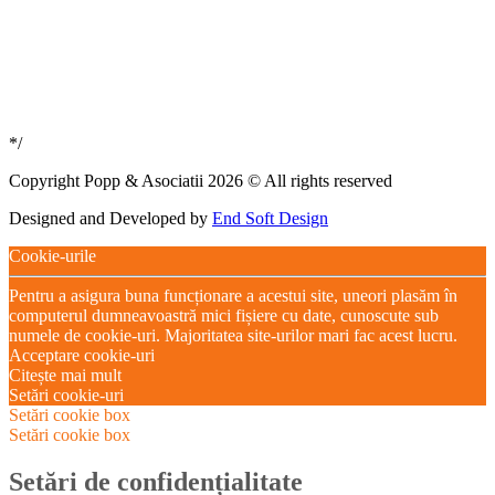
*/
Copyright Popp & Asociatii 2026 © All rights reserved
Designed and Developed by
End Soft Design
Cookie-urile
Pentru a asigura buna funcționare a acestui site, uneori plasăm în
computerul dumneavoastră mici fișiere cu date, cunoscute sub
numele de cookie-uri. Majoritatea site-urilor mari fac acest lucru.
Acceptare cookie-uri
Citește mai mult
Setări cookie-uri
Setări cookie box
Setări cookie box
Setări de confidențialitate