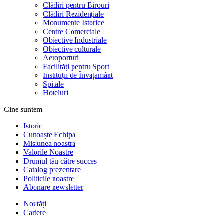
Clădiri pentru Birouri
Clădiri Rezidențiale
Monumente Istorice
Centre Comerciale
Obiective Industriale
Obiective culturale
Aeroporturi
Facilități pentru Sport
Instituții de Învățământ
Spitale
Hoteluri
Cine suntem
Istoric
Cunoaște Echipa
Misiunea noastra
Valorile Noastre
Drumul tău către succes
Catalog prezentare
Politicile noastre
Abonare newsletter
Noutăți
Cariere