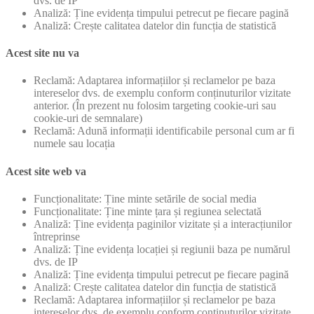
dvs. de IP
Analiză: Ține evidența timpului petrecut pe fiecare pagină
Analiză: Crește calitatea datelor din funcția de statistică
Acest site nu va
Reclamă: Adaptarea informațiilor și reclamelor pe baza
intereselor dvs. de exemplu conform conținuturilor vizitate
anterior. (În prezent nu folosim targeting cookie-uri sau
cookie-uri de semnalare)
Reclamă: Adună informații identificabile personal cum ar fi
numele sau locația
Acest site web va
Funcționalitate: Ține minte setările de social media
Funcționalitate: Ține minte țara și regiunea selectată
Analiză: Ține evidența paginilor vizitate și a interacțiunilor
întreprinse
Analiză: Ține evidența locației și regiunii baza pe numărul
dvs. de IP
Analiză: Ține evidența timpului petrecut pe fiecare pagină
Analiză: Crește calitatea datelor din funcția de statistică
Reclamă: Adaptarea informațiilor și reclamelor pe baza
intereselor dvs. de exemplu conform conținuturilor vizitate