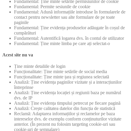
Fundamental: Ține minte setările permisiunilor de cookie
Fundamental: Permite sesiunile de cookie
Fundamental: Adună informațiile introduse în formularele de
contact pentru newsletter sau alte formulare de pe toate
paginile
Fundamental: Ține evidența produselor adăugate în coșul de
cumpărături
Fundamental: Autentifică logarea dvs. în contul de utilizator
Fundamental: Ține minte limba pe care ați selectat-o
Acest site nu va
Ține minte detaliile de login
Funcționalitate: Ține minte setările de social media
Funcționalitate: Ține minte țara și regiunea selectată
Analiză: Ține evidența paginilor vizitate și a interacțiunilor
întreprinse
Analiză: Ține evidența locației și regiunii baza pe numărul
dvs. de IP
Analiză: Ține evidența timpului petrecut pe fiecare pagină
Analiză: Crește calitatea datelor din funcția de statistică
Reclamă: Adaptarea informațiilor și reclamelor pe baza
intereselor dvs. de exemplu conform conținuturilor vizitate
anterior. (În prezent nu folosim targeting cookie-uri sau
cookie-uri de semnalare)