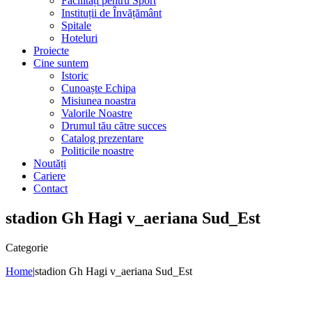
Facilități pentru Sport
Instituții de Învățământ
Spitale
Hoteluri
Proiecte
Cine suntem
Istoric
Cunoaște Echipa
Misiunea noastra
Valorile Noastre
Drumul tău către succes
Catalog prezentare
Politicile noastre
Noutăți
Cariere
Contact
stadion Gh Hagi v_aeriana Sud_Est
Categorie
Home
|
stadion Gh Hagi v_aeriana Sud_Est