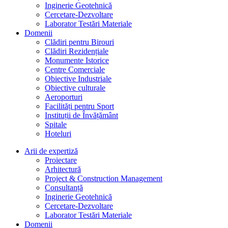
Inginerie Geotehnică
Cercetare-Dezvoltare
Laborator Testări Materiale
Domenii
Clădiri pentru Birouri
Clădiri Rezidențiale
Monumente Istorice
Centre Comerciale
Obiective Industriale
Obiective culturale
Aeroporturi
Facilități pentru Sport
Instituții de Învățământ
Spitale
Hoteluri
Arii de expertiză
Proiectare
Arhitectură
Project & Construction Management
Consultanță
Inginerie Geotehnică
Cercetare-Dezvoltare
Laborator Testări Materiale
Domenii