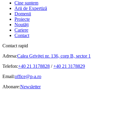
Cine suntem
Arii de Expertiză
Domenii
Proiecte
Noutăți
Cariere
Contact
Contact rapid
Adresa:
Calea Griviței nr. 136, corp B, sector 1
Telefon:
+40 21 3178828
/
+40 21 3178829
Email:
office@p-a.ro
Abonare:
Newsletter