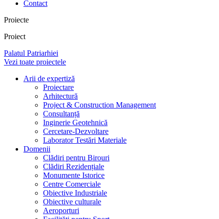
Contact
Proiecte
Proiect
Palatul Patriarhiei
Vezi toate proiectele
Arii de expertiză
Proiectare
Arhitectură
Project & Construction Management
Consultanță
Inginerie Geotehnică
Cercetare-Dezvoltare
Laborator Testări Materiale
Domenii
Clădiri pentru Birouri
Clădiri Rezidențiale
Monumente Istorice
Centre Comerciale
Obiective Industriale
Obiective culturale
Aeroporturi