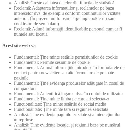
Analiză: Crește calitatea datelor din funcția de statistică
Reclamă: Adaptarea informațiilor și reclamelor pe baza
intereselor dvs. de exemplu conform conținuturilor vizitate
anterior. (În prezent nu folosim targeting cookie-uri sau
cookie-uri de semnalare)
Reclamă: Adună informații identificabile personal cum ar fi
numele sau locația
Acest site web va
Fundamental: Ține minte setările permisiunilor de cookie
Fundamental: Permite sesiunile de cookie
Fundamental: Adună informațiile introduse în formularele de
contact pentru newsletter sau alte formulare de pe toate
paginile
Fundamental: Ține evidența produselor adăugate în coșul de
cumpărături
Fundamental: Autentifică logarea dvs. în contul de utilizator
Fundamental: Ține minte limba pe care ați selectat-o
Funcționalitate: Ține minte setările de social media
Funcționalitate: Ține minte țara și regiunea selectată
Analiză: Ține evidența paginilor vizitate și a interacțiunilor
întreprinse
Analiză: Ține evidența locației și regiunii baza pe numărul