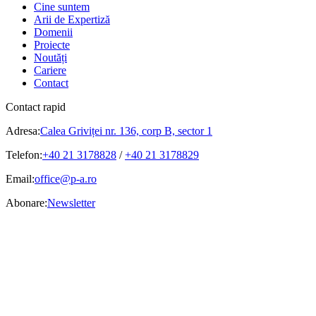
Cine suntem
Arii de Expertiză
Domenii
Proiecte
Noutăți
Cariere
Contact
Contact rapid
Adresa:
Calea Griviței nr. 136, corp B, sector 1
Telefon:
+40 21 3178828
/
+40 21 3178829
Email:
office@p-a.ro
Abonare:
Newsletter