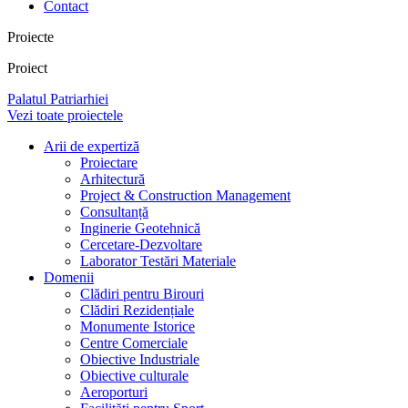
Contact
Proiecte
Proiect
Palatul Patriarhiei
Vezi toate proiectele
Arii de expertiză
Proiectare
Arhitectură
Project & Construction Management
Consultanță
Inginerie Geotehnică
Cercetare-Dezvoltare
Laborator Testări Materiale
Domenii
Clădiri pentru Birouri
Clădiri Rezidențiale
Monumente Istorice
Centre Comerciale
Obiective Industriale
Obiective culturale
Aeroporturi