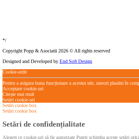
*/
Copyright Popp & Asociatii 2026 © All rights reserved
Designed and Developed by
End Soft Design
Cookie-urile
Pentru a asigura buna funcționare a acestui site, uneori plasăm în com
Acceptare cookie-uri
Citește mai mult
Setări cookie-uri
Setări cookie box
Setări cookie box
Setări de confidențialitate
Alegeți ce cookie-uri să fie autorizate Puteți schimba aceste setări ori