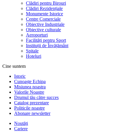
Clădiri pentru Birouri
Clădiri Rezidențiale
Monumente Istorice
Centre Comerciale
Obiective Industriale
Obiective culturale
Aeroporturi
Facilități pentru Sport
Instituții de Învățământ
Spitale
Hoteluri
Cine suntem
Istoric
Cunoaște Echipa
Misiunea noastra
Valorile Noastre
Drumul tău către succes
Catalog prezentare
Politicile noastre
Abonare newsletter
Noutăți
Cariere