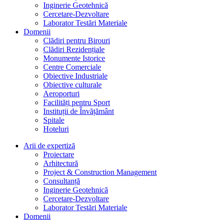
Inginerie Geotehnică
Cercetare-Dezvoltare
Laborator Testări Materiale
Domenii
Clădiri pentru Birouri
Clădiri Rezidențiale
Monumente Istorice
Centre Comerciale
Obiective Industriale
Obiective culturale
Aeroporturi
Facilități pentru Sport
Instituții de Învățământ
Spitale
Hoteluri
Arii de expertiză
Proiectare
Arhitectură
Project & Construction Management
Consultanță
Inginerie Geotehnică
Cercetare-Dezvoltare
Laborator Testări Materiale
Domenii