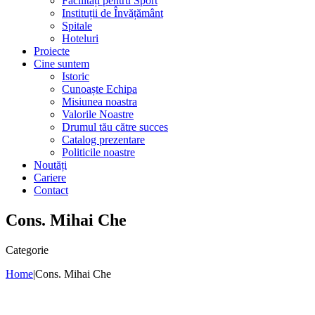
Facilități pentru Sport
Instituții de Învățământ
Spitale
Hoteluri
Proiecte
Cine suntem
Istoric
Cunoaște Echipa
Misiunea noastra
Valorile Noastre
Drumul tău către succes
Catalog prezentare
Politicile noastre
Noutăți
Cariere
Contact
Cons. Mihai Che
Categorie
Home
|
Cons. Mihai Che