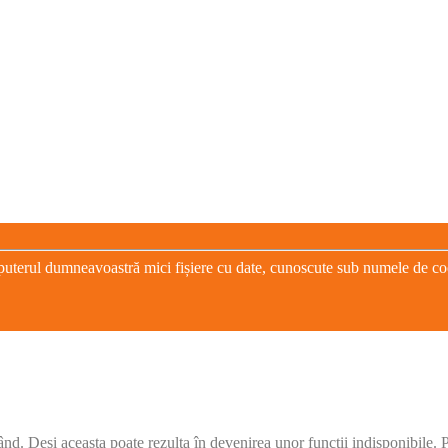
puterul dumneavoastră mici fișiere cu date, cunoscute sub numele de cooki
când. Deși aceasta poate rezulta în devenirea unor funcții indisponibile.