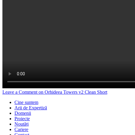
Leave a Comment
on Orhideea Towers v2 Clean Short
Cine suntem
Arii de Expertiză
Domenii
Proiecte
Noutăți
Cariere
Contact