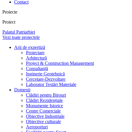
Contact
Proiecte
Proiect
Palatul Patriarhiei
Vezi toate proiectele
Arii de expertiză
Proiectare
Arhitectură
Project & Construction Management
Consultanță
Inginerie Geotehnică
Cercetare-Dezvoltare
Laborator Testări Materiale
Domenii
Clădiri pentru Birouri
Clădiri Rezidențiale
Monumente Istorice
Centre Comerciale
Obiective Industriale
Obiective culturale
Aeroporturi