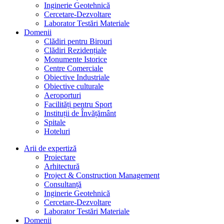
Inginerie Geotehnică
Cercetare-Dezvoltare
Laborator Testări Materiale
Domenii
Clădiri pentru Birouri
Clădiri Rezidențiale
Monumente Istorice
Centre Comerciale
Obiective Industriale
Obiective culturale
Aeroporturi
Facilități pentru Sport
Instituții de Învățământ
Spitale
Hoteluri
Arii de expertiză
Proiectare
Arhitectură
Project & Construction Management
Consultanță
Inginerie Geotehnică
Cercetare-Dezvoltare
Laborator Testări Materiale
Domenii