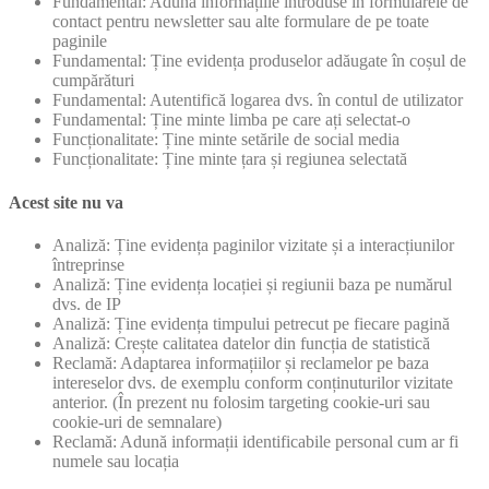
Fundamental: Adună informațiile introduse în formularele de
contact pentru newsletter sau alte formulare de pe toate
paginile
Fundamental: Ține evidența produselor adăugate în coșul de
cumpărături
Fundamental: Autentifică logarea dvs. în contul de utilizator
Fundamental: Ține minte limba pe care ați selectat-o
Funcționalitate: Ține minte setările de social media
Funcționalitate: Ține minte țara și regiunea selectată
Acest site nu va
Analiză: Ține evidența paginilor vizitate și a interacțiunilor
întreprinse
Analiză: Ține evidența locației și regiunii baza pe numărul
dvs. de IP
Analiză: Ține evidența timpului petrecut pe fiecare pagină
Analiză: Crește calitatea datelor din funcția de statistică
Reclamă: Adaptarea informațiilor și reclamelor pe baza
intereselor dvs. de exemplu conform conținuturilor vizitate
anterior. (În prezent nu folosim targeting cookie-uri sau
cookie-uri de semnalare)
Reclamă: Adună informații identificabile personal cum ar fi
numele sau locația