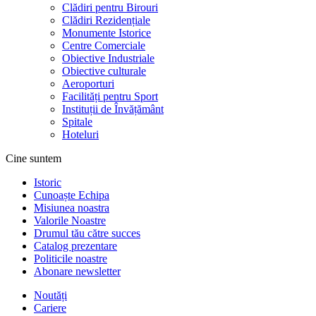
Clădiri pentru Birouri
Clădiri Rezidențiale
Monumente Istorice
Centre Comerciale
Obiective Industriale
Obiective culturale
Aeroporturi
Facilități pentru Sport
Instituții de Învățământ
Spitale
Hoteluri
Cine suntem
Istoric
Cunoaște Echipa
Misiunea noastra
Valorile Noastre
Drumul tău către succes
Catalog prezentare
Politicile noastre
Abonare newsletter
Noutăți
Cariere