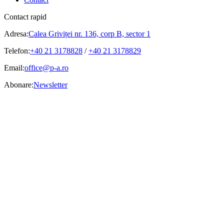
Contact rapid
Adresa:
Calea Griviței nr. 136, corp B, sector 1
Telefon:
+40 21 3178828
/
+40 21 3178829
Email:
office@p-a.ro
Abonare:
Newsletter