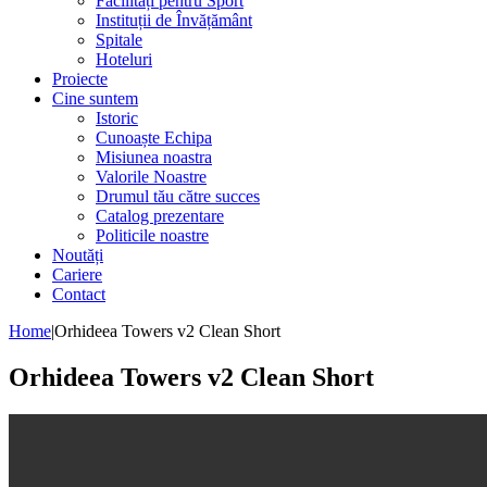
Facilități pentru Sport
Instituții de Învățământ
Spitale
Hoteluri
Proiecte
Cine suntem
Istoric
Cunoaște Echipa
Misiunea noastra
Valorile Noastre
Drumul tău către succes
Catalog prezentare
Politicile noastre
Noutăți
Cariere
Contact
Home
|
Orhideea Towers v2 Clean Short
Orhideea Towers v2 Clean Short