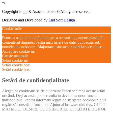
*/
Copyright Popp & Asociatii 2026 © All rights reserved
Designed and Developed by
End Soft Design
Cookie-urile
Pentru a asigura buna funcționare a acestui site, uneori plasăm în
computerul dumneavoastră mici fișiere cu date, cunoscute sub
numele de cookie-uri. Majoritatea site-urilor mari fac acest lucru.
Acceptare cookie-uri
Citește mai mult
Setări cookie-uri
Setări cookie box
Setări cookie box
Setări de confidențialitate
Alegeți ce cookie-uri să fie autorizate Puteți schimba aceste setări
oricând. Deși aceasta poate rezulta în devenirea unor funcții
indisponibile. Pentru informații legate de ștergerea cookie-urile vă
rugăm să consultați funcția de Ajutor al browser-ului dvs. CITIȚI
MAI MULT DESPRE COOKIE-URILE UTILIZATE DE NOI.