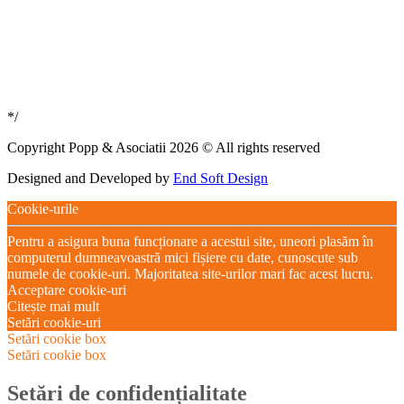
*/
Copyright Popp & Asociatii 2026 © All rights reserved
Designed and Developed by
End Soft Design
Cookie-urile
Pentru a asigura buna funcționare a acestui site, uneori plasăm în
computerul dumneavoastră mici fișiere cu date, cunoscute sub
numele de cookie-uri. Majoritatea site-urilor mari fac acest lucru.
Acceptare cookie-uri
Citește mai mult
Setări cookie-uri
Setări cookie box
Setări cookie box
Setări de confidențialitate