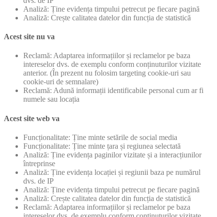
dvs. de IP
Analiză: Ține evidența timpului petrecut pe fiecare pagină
Analiză: Crește calitatea datelor din funcția de statistică
Acest site nu va
Reclamă: Adaptarea informațiilor și reclamelor pe baza
intereselor dvs. de exemplu conform conținuturilor vizitate
anterior. (În prezent nu folosim targeting cookie-uri sau
cookie-uri de semnalare)
Reclamă: Adună informații identificabile personal cum ar fi
numele sau locația
Acest site web va
Funcționalitate: Ține minte setările de social media
Funcționalitate: Ține minte țara și regiunea selectată
Analiză: Ține evidența paginilor vizitate și a interacțiunilor
întreprinse
Analiză: Ține evidența locației și regiunii baza pe numărul
dvs. de IP
Analiză: Ține evidența timpului petrecut pe fiecare pagină
Analiză: Crește calitatea datelor din funcția de statistică
Reclamă: Adaptarea informațiilor și reclamelor pe baza
intereselor dvs. de exemplu conform conținuturilor vizitate