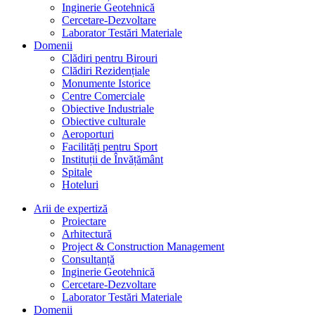
Inginerie Geotehnică
Cercetare-Dezvoltare
Laborator Testări Materiale
Domenii
Clădiri pentru Birouri
Clădiri Rezidențiale
Monumente Istorice
Centre Comerciale
Obiective Industriale
Obiective culturale
Aeroporturi
Facilități pentru Sport
Instituții de Învățământ
Spitale
Hoteluri
Arii de expertiză
Proiectare
Arhitectură
Project & Construction Management
Consultanță
Inginerie Geotehnică
Cercetare-Dezvoltare
Laborator Testări Materiale
Domenii