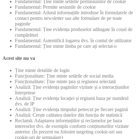
Fundamental: Ține minte setările permisiunilor de cookie
Fundamental: Permite sesiunile de cookie
Fundamental: Adună informațiile introduse în formularele de
contact pentru newsletter sau alte formulare de pe toate
paginile
Fundamental: Ține evidența produselor adăugate în coșul de
cumpărături
Fundamental: Autentifică logarea dvs. în contul de utilizator
Fundamental: Ține minte limba pe care ați selectat-o
Acest site nu va
Ține minte detaliile de login
Funcționalitate: Ține minte setările de social media
Funcționalitate: Ține minte țara și regiunea selectată
Analiză: Ține evidența paginilor vizitate și a interacțiunilor
întreprinse
Analiză: Ține evidența locației și regiunii baza pe numărul
dvs. de IP
Analiză: Ține evidența timpului petrecut pe fiecare pagină
Analiză: Crește calitatea datelor din funcția de statistică
Reclamă: Adaptarea informațiilor și reclamelor pe baza
intereselor dvs. de exemplu conform conținuturilor vizitate
anterior. (În prezent nu folosim targeting cookie-uri sau
cookie-uri de semnalare)