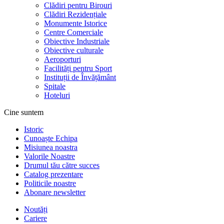
Clădiri pentru Birouri
Clădiri Rezidențiale
Monumente Istorice
Centre Comerciale
Obiective Industriale
Obiective culturale
Aeroporturi
Facilități pentru Sport
Instituții de Învățământ
Spitale
Hoteluri
Cine suntem
Istoric
Cunoaște Echipa
Misiunea noastra
Valorile Noastre
Drumul tău către succes
Catalog prezentare
Politicile noastre
Abonare newsletter
Noutăți
Cariere