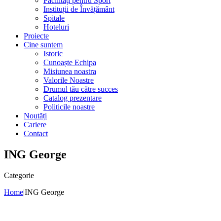
Facilități pentru Sport
Instituții de Învățământ
Spitale
Hoteluri
Proiecte
Cine suntem
Istoric
Cunoaște Echipa
Misiunea noastra
Valorile Noastre
Drumul tău către succes
Catalog prezentare
Politicile noastre
Noutăți
Cariere
Contact
ING George
Categorie
Home
|
ING George