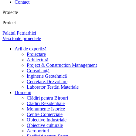
Contact
Proiecte
Proiect
Palatul Patriarhiei
Vezi toate proiectele
Arii de expertiză
Proiectare
Arhitectură
Project & Construction Management
Consultanță
Inginerie Geotehnică
Cercetare-Dezvoltare
Laborator Testări Materiale
Domenii
Clădiri pentru Birouri
Clădiri Rezidențiale
Monumente Istorice
Centre Comerciale
Obiective Industriale
Obiective culturale
Aeroporturi