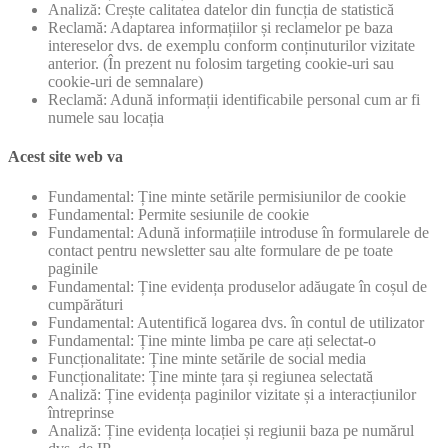
Analiză: Crește calitatea datelor din funcția de statistică
Reclamă: Adaptarea informațiilor și reclamelor pe baza
intereselor dvs. de exemplu conform conținuturilor vizitate
anterior. (În prezent nu folosim targeting cookie-uri sau
cookie-uri de semnalare)
Reclamă: Adună informații identificabile personal cum ar fi
numele sau locația
Acest site web va
Fundamental: Ține minte setările permisiunilor de cookie
Fundamental: Permite sesiunile de cookie
Fundamental: Adună informațiile introduse în formularele de
contact pentru newsletter sau alte formulare de pe toate
paginile
Fundamental: Ține evidența produselor adăugate în coșul de
cumpărături
Fundamental: Autentifică logarea dvs. în contul de utilizator
Fundamental: Ține minte limba pe care ați selectat-o
Funcționalitate: Ține minte setările de social media
Funcționalitate: Ține minte țara și regiunea selectată
Analiză: Ține evidența paginilor vizitate și a interacțiunilor
întreprinse
Analiză: Ține evidența locației și regiunii baza pe numărul