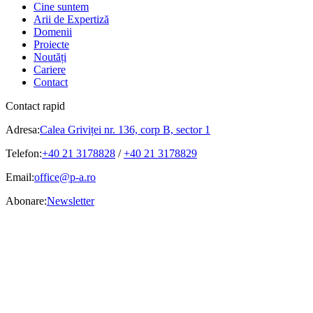
Cine suntem
Arii de Expertiză
Domenii
Proiecte
Noutăți
Cariere
Contact
Contact rapid
Adresa:
Calea Griviței nr. 136, corp B, sector 1
Telefon:
+40 21 3178828
/
+40 21 3178829
Email:
office@p-a.ro
Abonare:
Newsletter