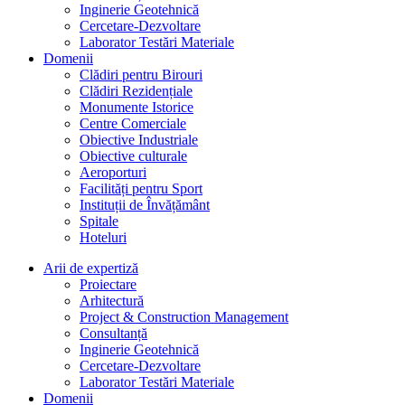
Inginerie Geotehnică
Cercetare-Dezvoltare
Laborator Testări Materiale
Domenii
Clădiri pentru Birouri
Clădiri Rezidențiale
Monumente Istorice
Centre Comerciale
Obiective Industriale
Obiective culturale
Aeroporturi
Facilități pentru Sport
Instituții de Învățământ
Spitale
Hoteluri
Arii de expertiză
Proiectare
Arhitectură
Project & Construction Management
Consultanță
Inginerie Geotehnică
Cercetare-Dezvoltare
Laborator Testări Materiale
Domenii