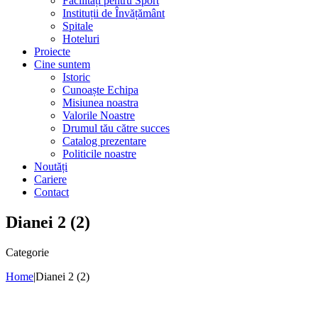
Facilități pentru Sport
Instituții de Învățământ
Spitale
Hoteluri
Proiecte
Cine suntem
Istoric
Cunoaște Echipa
Misiunea noastra
Valorile Noastre
Drumul tău către succes
Catalog prezentare
Politicile noastre
Noutăți
Cariere
Contact
Dianei 2 (2)
Categorie
Home
|
Dianei 2 (2)