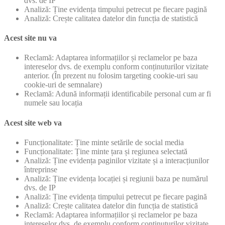
dvs. de IP
Analiză: Ține evidența timpului petrecut pe fiecare pagină
Analiză: Crește calitatea datelor din funcția de statistică
Acest site nu va
Reclamă: Adaptarea informațiilor și reclamelor pe baza
intereselor dvs. de exemplu conform conținuturilor vizitate
anterior. (În prezent nu folosim targeting cookie-uri sau
cookie-uri de semnalare)
Reclamă: Adună informații identificabile personal cum ar fi
numele sau locația
Acest site web va
Funcționalitate: Ține minte setările de social media
Funcționalitate: Ține minte țara și regiunea selectată
Analiză: Ține evidența paginilor vizitate și a interacțiunilor
întreprinse
Analiză: Ține evidența locației și regiunii baza pe numărul
dvs. de IP
Analiză: Ține evidența timpului petrecut pe fiecare pagină
Analiză: Crește calitatea datelor din funcția de statistică
Reclamă: Adaptarea informațiilor și reclamelor pe baza
intereselor dvs. de exemplu conform conținuturilor vizitate