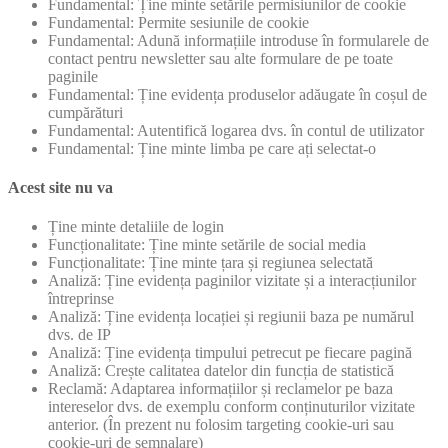
Fundamental: Ține minte setările permisiunilor de cookie
Fundamental: Permite sesiunile de cookie
Fundamental: Adună informațiile introduse în formularele de
contact pentru newsletter sau alte formulare de pe toate
paginile
Fundamental: Ține evidența produselor adăugate în coșul de
cumpărături
Fundamental: Autentifică logarea dvs. în contul de utilizator
Fundamental: Ține minte limba pe care ați selectat-o
Acest site nu va
Ține minte detaliile de login
Funcționalitate: Ține minte setările de social media
Funcționalitate: Ține minte țara și regiunea selectată
Analiză: Ține evidența paginilor vizitate și a interacțiunilor
întreprinse
Analiză: Ține evidența locației și regiunii baza pe numărul
dvs. de IP
Analiză: Ține evidența timpului petrecut pe fiecare pagină
Analiză: Crește calitatea datelor din funcția de statistică
Reclamă: Adaptarea informațiilor și reclamelor pe baza
intereselor dvs. de exemplu conform conținuturilor vizitate
anterior. (În prezent nu folosim targeting cookie-uri sau
cookie-uri de semnalare)