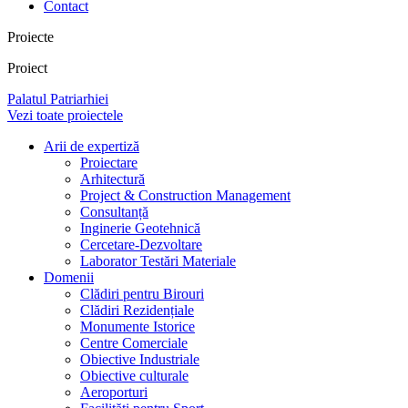
Contact
Proiecte
Proiect
Palatul Patriarhiei
Vezi toate proiectele
Arii de expertiză
Proiectare
Arhitectură
Project & Construction Management
Consultanță
Inginerie Geotehnică
Cercetare-Dezvoltare
Laborator Testări Materiale
Domenii
Clădiri pentru Birouri
Clădiri Rezidențiale
Monumente Istorice
Centre Comerciale
Obiective Industriale
Obiective culturale
Aeroporturi