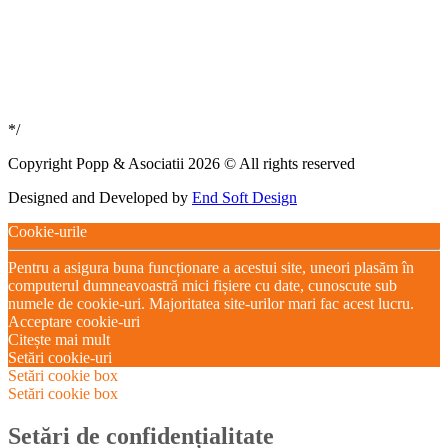
*/
Copyright Popp & Asociatii 2026 © All rights reserved
Designed and Developed by
End Soft Design
Cookie-urile
Pentru a asigura buna funcționare a acestui site, uneori plasăm în
computerul dumneavoastră mici fișiere cu date, cunoscute sub
numele de cookie-uri. Majoritatea site-urilor mari fac acest lucru.
Acceptare cookie-uri
Citește mai mult
Setări cookie-uri
Setări cookie box
Setări cookie box
Setări de confidențialitate