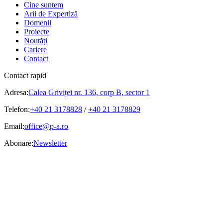
Cine suntem
Arii de Expertiză
Domenii
Proiecte
Noutăți
Cariere
Contact
Contact rapid
Adresa:
Calea Griviței nr. 136, corp B, sector 1
Telefon:
+40 21 3178828
/
+40 21 3178829
Email:
office@p-a.ro
Abonare:
Newsletter