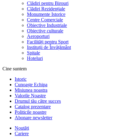
Clădiri pentru Birouri
Clădiri Rezidențiale
Monumente Istorice
Centre Comerciale
Obiective Industriale
Obiective culturale
Aeroporturi
Facilități pentru Sport
Instituții de Învățământ
Spitale
Hoteluri
Cine suntem
Istoric
Cunoaște Echipa
Misiunea noastra
Valorile Noastre
Drumul tău către succes
Catalog prezentare
Politicile noastre
Abonare newsletter
Noutăți
Cariere