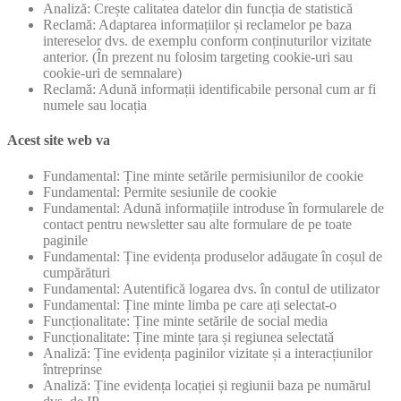
Analiză: Crește calitatea datelor din funcția de statistică
Reclamă: Adaptarea informațiilor și reclamelor pe baza
intereselor dvs. de exemplu conform conținuturilor vizitate
anterior. (În prezent nu folosim targeting cookie-uri sau
cookie-uri de semnalare)
Reclamă: Adună informații identificabile personal cum ar fi
numele sau locația
Acest site web va
Fundamental: Ține minte setările permisiunilor de cookie
Fundamental: Permite sesiunile de cookie
Fundamental: Adună informațiile introduse în formularele de
contact pentru newsletter sau alte formulare de pe toate
paginile
Fundamental: Ține evidența produselor adăugate în coșul de
cumpărături
Fundamental: Autentifică logarea dvs. în contul de utilizator
Fundamental: Ține minte limba pe care ați selectat-o
Funcționalitate: Ține minte setările de social media
Funcționalitate: Ține minte țara și regiunea selectată
Analiză: Ține evidența paginilor vizitate și a interacțiunilor
întreprinse
Analiză: Ține evidența locației și regiunii baza pe numărul