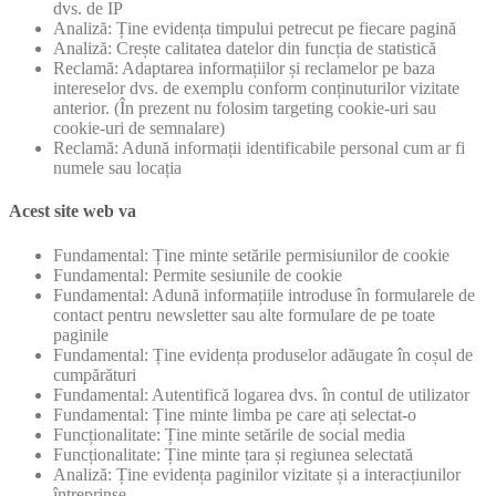
dvs. de IP
Analiză: Ține evidența timpului petrecut pe fiecare pagină
Analiză: Crește calitatea datelor din funcția de statistică
Reclamă: Adaptarea informațiilor și reclamelor pe baza
intereselor dvs. de exemplu conform conținuturilor vizitate
anterior. (În prezent nu folosim targeting cookie-uri sau
cookie-uri de semnalare)
Reclamă: Adună informații identificabile personal cum ar fi
numele sau locația
Acest site web va
Fundamental: Ține minte setările permisiunilor de cookie
Fundamental: Permite sesiunile de cookie
Fundamental: Adună informațiile introduse în formularele de
contact pentru newsletter sau alte formulare de pe toate
paginile
Fundamental: Ține evidența produselor adăugate în coșul de
cumpărături
Fundamental: Autentifică logarea dvs. în contul de utilizator
Fundamental: Ține minte limba pe care ați selectat-o
Funcționalitate: Ține minte setările de social media
Funcționalitate: Ține minte țara și regiunea selectată
Analiză: Ține evidența paginilor vizitate și a interacțiunilor
întreprinse