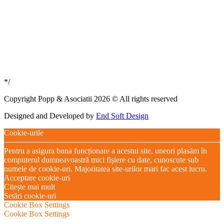
*/
Copyright Popp & Asociatii 2026 © All rights reserved
Designed and Developed by
End Soft Design
Cookie-urile
Pentru a asigura buna funcționare a acestui site, uneori plasăm în
computerul dumneavoastră mici fișiere cu date, cunoscute sub
numele de cookie-uri. Majoritatea site-urilor mari fac acest lucru.
Acceptare cookie-uri
Citește mai mult
Setări cookie-uri
Cookie Box Settings
Cookie Box Settings