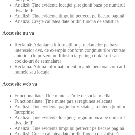
Analiză: Ține evidența locației și regiunii baza pe numărul
dvs. de IP
Analiză: Ține evidența timpului petrecut pe fiecare pagină
Analiză: Crește calitatea datelor din funcția de statistică
Acest site nu va
Reclamă: Adaptarea informațiilor și reclamelor pe baza
intereselor dvs. de exemplu conform conținuturilor vizitate
anterior. (În prezent nu folosim targeting cookie-uri sau
cookie-uri de semnalare)
Reclamă: Adună informații identificabile personal cum ar fi
numele sau locația
Acest site web va
Funcționalitate: Ține minte setările de social media
Funcționalitate: Ține minte țara și regiunea selectată
Analiză: Ține evidența paginilor vizitate și a interacțiunilor
întreprinse
Analiză: Ține evidența locației și regiunii baza pe numărul
dvs. de IP
Analiză: Ține evidența timpului petrecut pe fiecare pagină
Analiză: Crește calitatea datelor din funcția de statistică