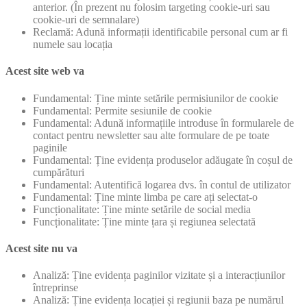
anterior. (În prezent nu folosim targeting cookie-uri sau
cookie-uri de semnalare)
Reclamă: Adună informații identificabile personal cum ar fi
numele sau locația
Acest site web va
Fundamental: Ține minte setările permisiunilor de cookie
Fundamental: Permite sesiunile de cookie
Fundamental: Adună informațiile introduse în formularele de
contact pentru newsletter sau alte formulare de pe toate
paginile
Fundamental: Ține evidența produselor adăugate în coșul de
cumpărături
Fundamental: Autentifică logarea dvs. în contul de utilizator
Fundamental: Ține minte limba pe care ați selectat-o
Funcționalitate: Ține minte setările de social media
Funcționalitate: Ține minte țara și regiunea selectată
Acest site nu va
Analiză: Ține evidența paginilor vizitate și a interacțiunilor
întreprinse
Analiză: Ține evidența locației și regiunii baza pe numărul