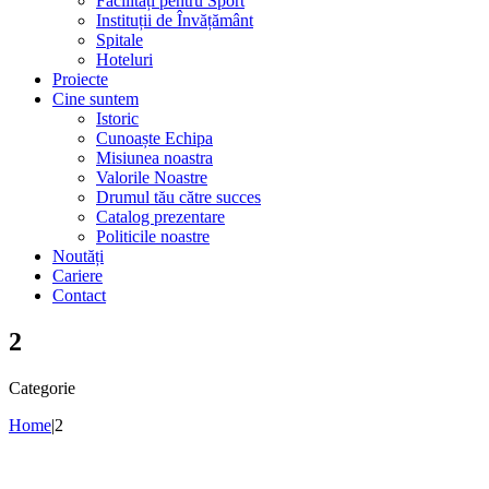
Facilități pentru Sport
Instituții de Învățământ
Spitale
Hoteluri
Proiecte
Cine suntem
Istoric
Cunoaște Echipa
Misiunea noastra
Valorile Noastre
Drumul tău către succes
Catalog prezentare
Politicile noastre
Noutăți
Cariere
Contact
2
Categorie
Home
|
2