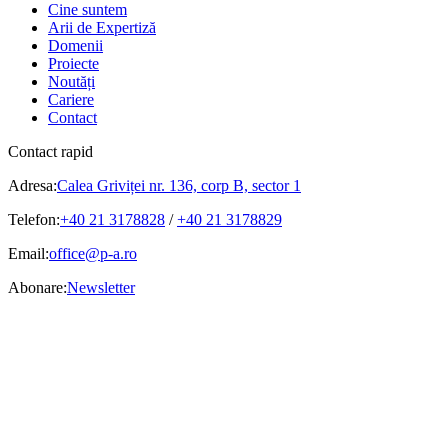
Cine suntem
Arii de Expertiză
Domenii
Proiecte
Noutăți
Cariere
Contact
Contact rapid
Adresa:
Calea Griviței nr. 136, corp B, sector 1
Telefon:
+40 21 3178828
/
+40 21 3178829
Email:
office@p-a.ro
Abonare:
Newsletter