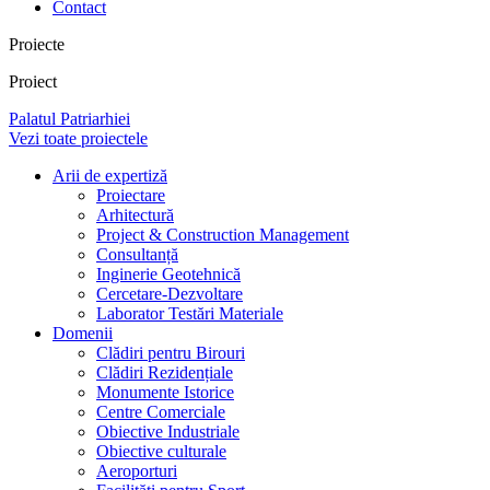
Contact
Proiecte
Proiect
Palatul Patriarhiei
Vezi toate proiectele
Arii de expertiză
Proiectare
Arhitectură
Project & Construction Management
Consultanță
Inginerie Geotehnică
Cercetare-Dezvoltare
Laborator Testări Materiale
Domenii
Clădiri pentru Birouri
Clădiri Rezidențiale
Monumente Istorice
Centre Comerciale
Obiective Industriale
Obiective culturale
Aeroporturi