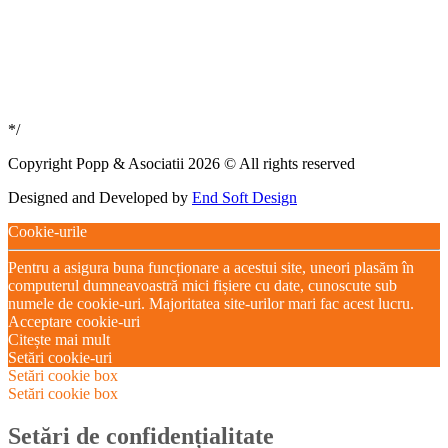
*/
Copyright Popp & Asociatii 2026 © All rights reserved
Designed and Developed by
End Soft Design
Cookie-urile
Pentru a asigura buna funcționare a acestui site, uneori plasăm în
computerul dumneavoastră mici fișiere cu date, cunoscute sub
numele de cookie-uri. Majoritatea site-urilor mari fac acest lucru.
Acceptare cookie-uri
Citește mai mult
Setări cookie-uri
Setări cookie box
Setări cookie box
Setări de confidențialitate