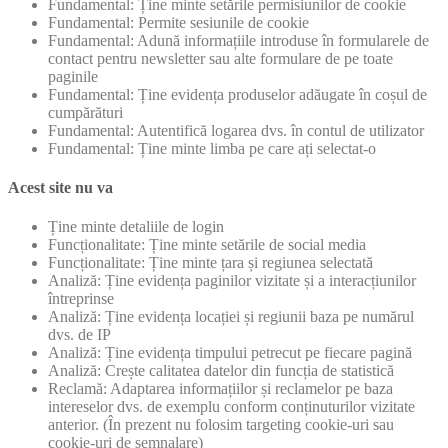
Fundamental: Ține minte setările permisiunilor de cookie
Fundamental: Permite sesiunile de cookie
Fundamental: Adună informațiile introduse în formularele de
contact pentru newsletter sau alte formulare de pe toate
paginile
Fundamental: Ține evidența produselor adăugate în coșul de
cumpărături
Fundamental: Autentifică logarea dvs. în contul de utilizator
Fundamental: Ține minte limba pe care ați selectat-o
Acest site nu va
Ține minte detaliile de login
Funcționalitate: Ține minte setările de social media
Funcționalitate: Ține minte țara și regiunea selectată
Analiză: Ține evidența paginilor vizitate și a interacțiunilor
întreprinse
Analiză: Ține evidența locației și regiunii baza pe numărul
dvs. de IP
Analiză: Ține evidența timpului petrecut pe fiecare pagină
Analiză: Crește calitatea datelor din funcția de statistică
Reclamă: Adaptarea informațiilor și reclamelor pe baza
intereselor dvs. de exemplu conform conținuturilor vizitate
anterior. (În prezent nu folosim targeting cookie-uri sau
cookie-uri de semnalare)