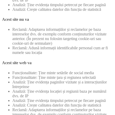
dvs. de IP
Analiză: Ține evidența timpului petrecut pe fiecare pagină
Analiză: Crește calitatea datelor din funcția de statistică
Acest site nu va
Reclamă: Adaptarea informațiilor și reclamelor pe baza
intereselor dvs. de exemplu conform conținuturilor vizitate
anterior. (În prezent nu folosim targeting cookie-uri sau
cookie-uri de semnalare)
Reclamă: Adună informații identificabile personal cum ar fi
numele sau locația
Acest site web va
Funcționalitate: Ține minte setările de social media
Funcționalitate: Ține minte țara și regiunea selectată
Analiză: Ține evidența paginilor vizitate și a interacțiunilor
întreprinse
Analiză: Ține evidența locației și regiunii baza pe numărul
dvs. de IP
Analiză: Ține evidența timpului petrecut pe fiecare pagină
Analiză: Crește calitatea datelor din funcția de statistică
Reclamă: Adaptarea informațiilor și reclamelor pe baza
intereselor dvs. de exemplu conform conținuturilor vizitate