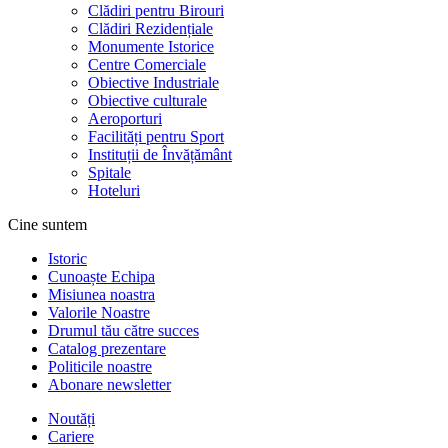
Clădiri pentru Birouri
Clădiri Rezidențiale
Monumente Istorice
Centre Comerciale
Obiective Industriale
Obiective culturale
Aeroporturi
Facilități pentru Sport
Instituții de Învățământ
Spitale
Hoteluri
Cine suntem
Istoric
Cunoaște Echipa
Misiunea noastra
Valorile Noastre
Drumul tău către succes
Catalog prezentare
Politicile noastre
Abonare newsletter
Noutăți
Cariere