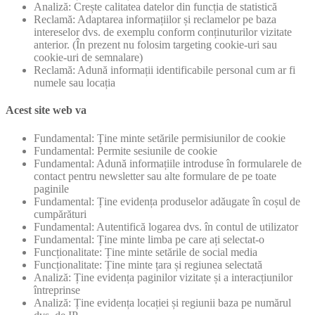
Analiză: Crește calitatea datelor din funcția de statistică
Reclamă: Adaptarea informațiilor și reclamelor pe baza
intereselor dvs. de exemplu conform conținuturilor vizitate
anterior. (În prezent nu folosim targeting cookie-uri sau
cookie-uri de semnalare)
Reclamă: Adună informații identificabile personal cum ar fi
numele sau locația
Acest site web va
Fundamental: Ține minte setările permisiunilor de cookie
Fundamental: Permite sesiunile de cookie
Fundamental: Adună informațiile introduse în formularele de
contact pentru newsletter sau alte formulare de pe toate
paginile
Fundamental: Ține evidența produselor adăugate în coșul de
cumpărături
Fundamental: Autentifică logarea dvs. în contul de utilizator
Fundamental: Ține minte limba pe care ați selectat-o
Funcționalitate: Ține minte setările de social media
Funcționalitate: Ține minte țara și regiunea selectată
Analiză: Ține evidența paginilor vizitate și a interacțiunilor
întreprinse
Analiză: Ține evidența locației și regiunii baza pe numărul