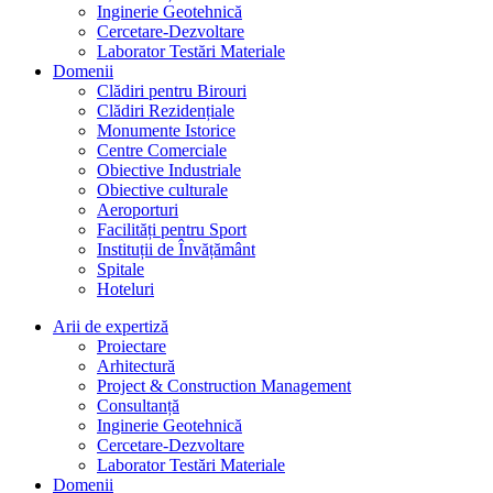
Inginerie Geotehnică
Cercetare-Dezvoltare
Laborator Testări Materiale
Domenii
Clădiri pentru Birouri
Clădiri Rezidențiale
Monumente Istorice
Centre Comerciale
Obiective Industriale
Obiective culturale
Aeroporturi
Facilități pentru Sport
Instituții de Învățământ
Spitale
Hoteluri
Arii de expertiză
Proiectare
Arhitectură
Project & Construction Management
Consultanță
Inginerie Geotehnică
Cercetare-Dezvoltare
Laborator Testări Materiale
Domenii